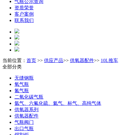
气瓶公示查询
资质荣誉
客户案例
联系我们
当前位置：
首页
>>
供应产品
>>
供氧器配件
>>
10L推车
全部分类
无缝钢瓶
氧气瓶
氮气瓶
二氧化碳气瓶
氩气、六氟化硫、氦气、标气、高纯气体
供氧器系列
供氧器配件
气瓶阀门
出口气瓶
焊割炬