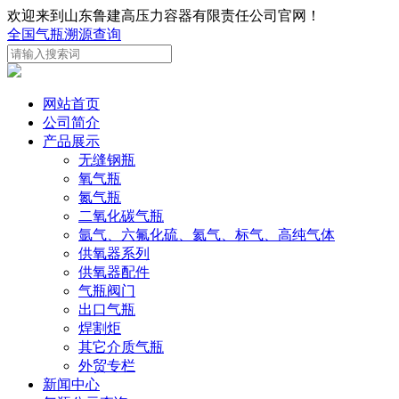
欢迎来到山东鲁建高压力容器有限责任公司官网！
全国气瓶溯源查询
网站首页
公司简介
产品展示
无缝钢瓶
氧气瓶
氮气瓶
二氧化碳气瓶
氩气、六氟化硫、氦气、标气、高纯气体
供氧器系列
供氧器配件
气瓶阀门
出口气瓶
焊割炬
其它介质气瓶
外贸专栏
新闻中心