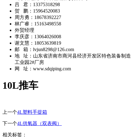
吕 君：13375318298
贺 鹏：15964520083
周方勇：18678392227
林广睿：15163498558
外贸经理
李庆彦：13064026008
谢文慧：18053639819
邮 箱：lvjun8298@126.com
地 址：山东省济南市商河县经济开发区特色装备制造
工业园2#厂房
网 址：www.sdqiping.com
10L推车
上一个
4L塑料手提箱
下一个
4L供氧器（双表阀）
相关标签：