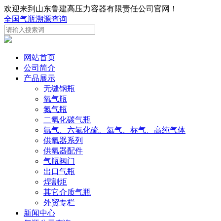
欢迎来到山东鲁建高压力容器有限责任公司官网！
全国气瓶溯源查询
网站首页
公司简介
产品展示
无缝钢瓶
氧气瓶
氮气瓶
二氧化碳气瓶
氩气、六氟化硫、氦气、标气、高纯气体
供氧器系列
供氧器配件
气瓶阀门
出口气瓶
焊割炬
其它介质气瓶
外贸专栏
新闻中心