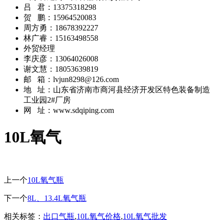
吕 君：13375318298
贺 鹏：15964520083
周方勇：18678392227
林广睿：15163498558
外贸经理
李庆彦：13064026008
谢文慧：18053639819
邮 箱：lvjun8298@126.com
地 址：山东省济南市商河县经济开发区特色装备制造
工业园2#厂房
网 址：www.sdqiping.com
10L氧气
上一个
10L氧气瓶
下一个
8L、13.4L氧气瓶
相关标签：
出口气瓶
,
10L氧气价格
,
10L氧气批发