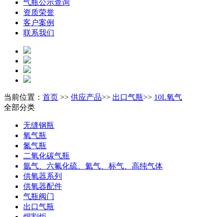
气瓶公示查询
资质荣誉
客户案例
联系我们
当前位置：
首页
>>
供应产品
>>
出口气瓶
>>
10L氧气
全部分类
无缝钢瓶
氧气瓶
氮气瓶
二氧化碳气瓶
氩气、六氟化硫、氦气、标气、高纯气体
供氧器系列
供氧器配件
气瓶阀门
出口气瓶
焊割炬