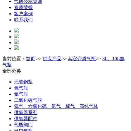
气瓶公示查询
资质荣誉
客户案例
联系我们
当前位置：
首页
>>
供应产品
>>
其它介质气瓶
>>
8L、10L氩
气瓶
全部分类
无缝钢瓶
氧气瓶
氮气瓶
二氧化碳气瓶
氩气、六氟化硫、氦气、标气、高纯气体
供氧器系列
供氧器配件
气瓶阀门
出口气瓶