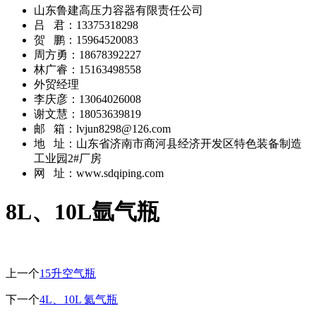
山东鲁建高压力容器有限责任公司
吕 君：13375318298
贺 鹏：15964520083
周方勇：18678392227
林广睿：15163498558
外贸经理
李庆彦：13064026008
谢文慧：18053639819
邮 箱：lvjun8298@126.com
地 址：山东省济南市商河县经济开发区特色装备制造
工业园2#厂房
网 址：www.sdqiping.com
8L、10L氩气瓶
上一个
15升空气瓶
下一个
4L、10L 氦气瓶