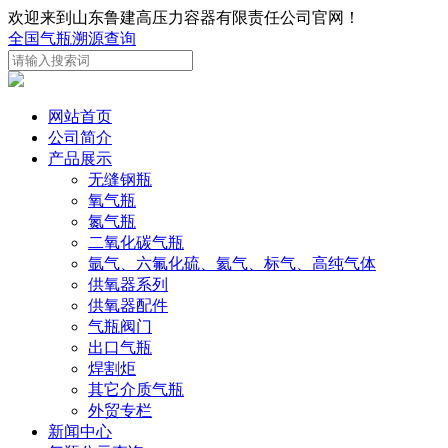
欢迎来到山东鲁建高压力容器有限责任公司官网！
全国气瓶溯源查询
网站首页
公司简介
产品展示
无缝钢瓶
氧气瓶
氮气瓶
二氧化碳气瓶
氩气、六氟化硫、氦气、标气、高纯气体
供氧器系列
供氧器配件
气瓶阀门
出口气瓶
焊割炬
其它介质气瓶
外贸专栏
新闻中心