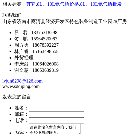
相关标签：
其它
,
8L、10L氩气瓶价格
,
8L、10L氩气瓶批发
联系我们
山东省济南市商河县经济开发区特色装备制造工业园2#厂房
吕 君 13375318298
贺 鹏 15964520083
周方勇 18678392227
林广睿 15163498558
外贸经理
李庆彦 13064026008
谢文慧 18053639819
lvjun8298@126.com
www.sdqiping.com
发表您的留言
姓名：
邮箱：
电话：
内容：